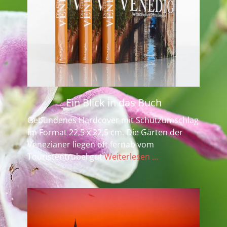
Ein Blick in das Buch
Gebundenes Hardcover mit Schutzumschlag
im Format 22,5 x 22,5 cm. Die Gärten der
Venezianer liegen oft fernab vom
Touristentrubel gut
Weiterlesen ...